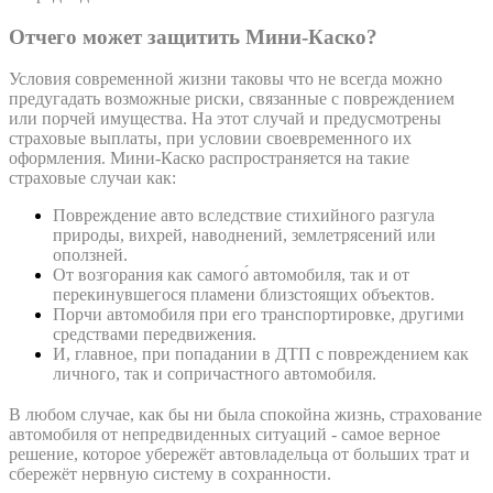
Отчего может защитить Мини-Каско?
Условия современной жизни таковы что не всегда можно
предугадать возможные риски, связанные с повреждением
или порчей имущества. На этот случай и предусмотрены
страховые выплаты, при условии своевременного их
оформления. Мини-Каско распространяется на такие
страховые случаи как:
Повреждение авто вследствие стихийного разгула
природы, вихрей, наводнений, землетрясений или
оползней.
От возгорания как самого́ автомобиля, так и от
перекинувшегося пламени близстоящих объектов.
Порчи автомобиля при его транспортировке, другими
средствами передвижения.
И, главное, при попадании в ДТП с повреждением как
личного, так и сопричастного автомобиля.
В любом случае, как бы ни была спокойна жизнь, страхование
автомобиля от непредвиденных ситуаций - самое верное
решение, которое убережёт автовладельца от больших трат и
сбережёт нервную систему в сохранности.